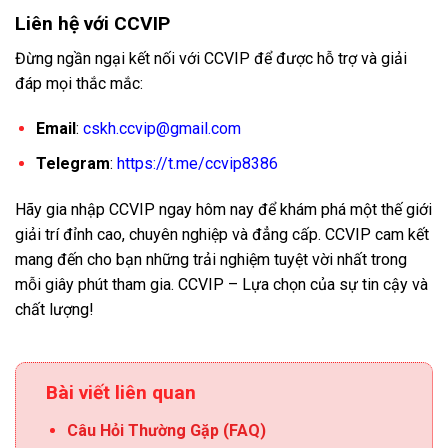
Liên hệ với CCVIP
Đừng ngần ngại kết nối với CCVIP để được hỗ trợ và giải
đáp mọi thắc mắc:
Email
:
cskh.ccvip@gmail.com
Telegram
:
https://t.me/ccvip8386
Hãy gia nhập CCVIP ngay hôm nay để khám phá một thế giới
giải trí đỉnh cao, chuyên nghiệp và đẳng cấp. CCVIP cam kết
mang đến cho bạn những trải nghiệm tuyệt vời nhất trong
mỗi giây phút tham gia. CCVIP – Lựa chọn của sự tin cậy và
chất lượng!
Bài viết liên quan
Câu Hỏi Thường Gặp (FAQ)