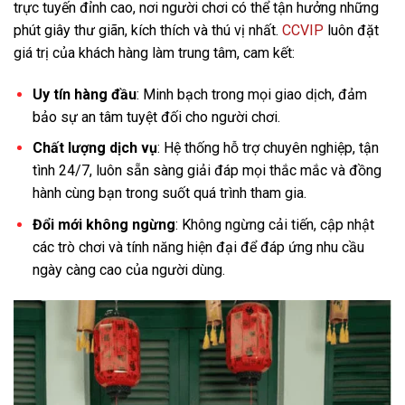
trực tuyến đỉnh cao, nơi người chơi có thể tận hưởng những
phút giây thư giãn, kích thích và thú vị nhất.
CCVIP
luôn đặt
giá trị của khách hàng làm trung tâm, cam kết:
Uy tín hàng đầu
: Minh bạch trong mọi giao dịch, đảm
bảo sự an tâm tuyệt đối cho người chơi.
Chất lượng dịch vụ
: Hệ thống hỗ trợ chuyên nghiệp, tận
tình 24/7, luôn sẵn sàng giải đáp mọi thắc mắc và đồng
hành cùng bạn trong suốt quá trình tham gia.
Đổi mới không ngừng
: Không ngừng cải tiến, cập nhật
các trò chơi và tính năng hiện đại để đáp ứng nhu cầu
ngày càng cao của người dùng.