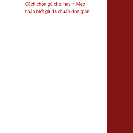
Cách chọn gà chọi hay – Mẹo
nhận biết gà đá chuẩn đơn giản