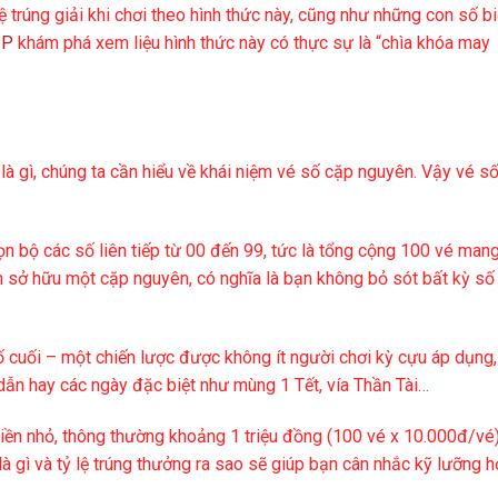
ệ trúng giải khi chơi theo hình thức này, cũng như những con số bi
IP
khám phá xem liệu hình thức này có thực sự là “chìa khóa may
 là gì, chúng ta cần hiểu về khái niệm vé số cặp nguyên. Vậy vé s
ọn bộ các số liên tiếp từ 00 đến 99, tức là tổng cộng 100 vé man
ạn sở hữu một cặp nguyên, có nghĩa là bạn không bỏ sót bất kỳ số
 cuối – một chiến lược được không ít người chơi kỳ cựu áp dụng,
dẫn hay các ngày đặc biệt như mùng 1 Tết, vía Thần Tài…
tiền nhỏ, thông thường khoảng 1 triệu đồng (100 vé x 10.000đ/vé)
à gì và tỷ lệ trúng thưởng ra sao sẽ giúp bạn cân nhắc kỹ lưỡng 