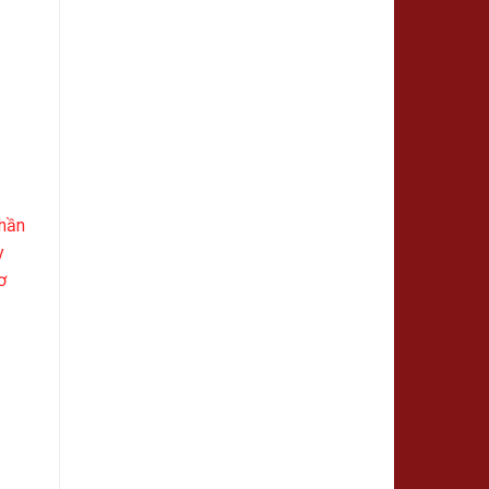
phần
y
ơ