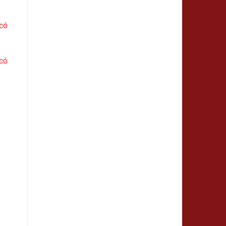
 có
 có