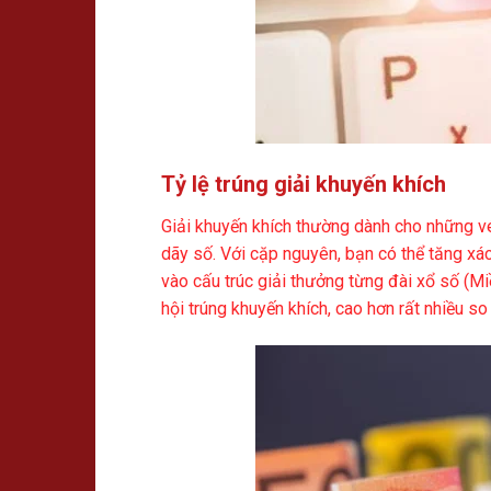
Tỷ lệ trúng giải khuyến khích
Giải khuyến khích thường dành cho những vé
dãy số. Với cặp nguyên, bạn có thể tăng xác
vào cấu trúc giải thưởng từng đài xổ số (
hội trúng khuyến khích, cao hơn rất nhiều so 