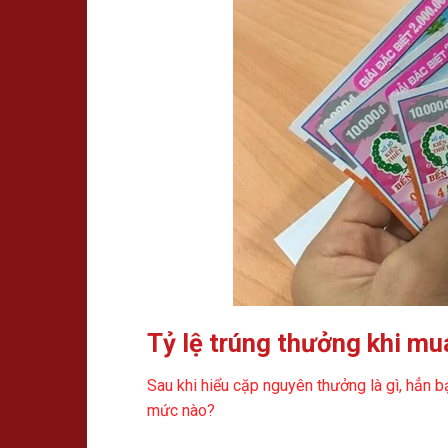
Tỷ lệ trúng thưởng khi mu
Sau khi hiểu cặp nguyên thưởng là gì, hẳn 
mức nào?