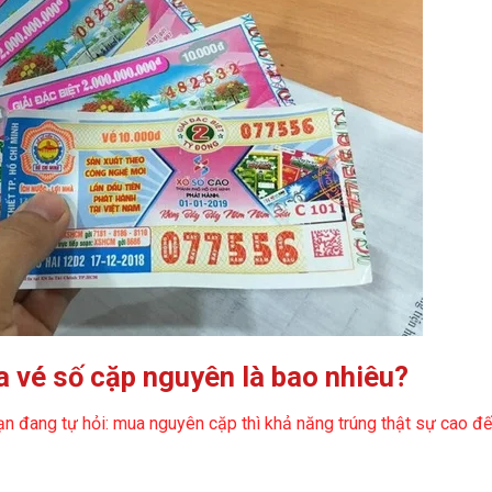
a vé số cặp nguyên là bao nhiêu?
bạn đang tự hỏi: mua nguyên cặp thì khả năng trúng thật sự cao đ