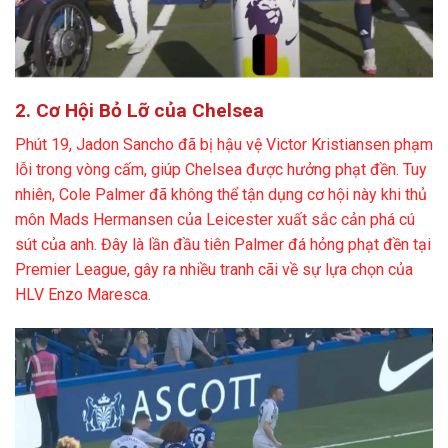
2. Cơ Hội Bỏ Lỡ của Chelsea
Phút 19, Jadon Sancho đã bị hậu vệ Victor Kristiansen phạm
lỗi trong vòng cấm, giúp Chelsea được hưởng phạt đền. Tuy
nhiên, Cole Palmer đã không thể tận dụng cơ hội này khi thủ
môn Mads Hermansen của Leicester xuất sắc cản phá cú
sút của anh. Đây là lần đầu tiên Palmer đá hỏng phạt đền tại
Premier League, gây ra nhiều tranh cãi về sự lựa chọn của
HLV Enzo Maresca.