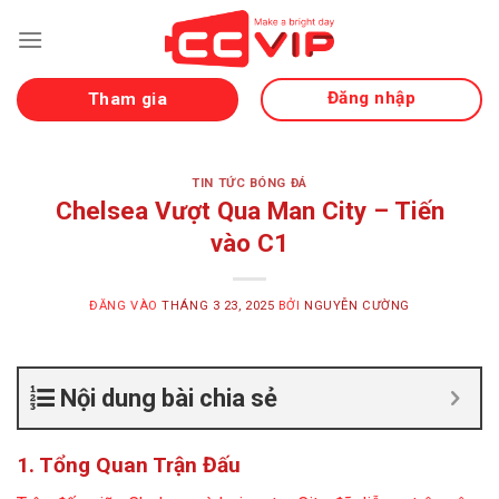
Bỏ
qua
nội
dung
Đăng nhập
Tham gia
TIN TỨC BÓNG ĐÁ
Chelsea Vượt Qua Man City – Tiến
vào C1
ĐĂNG VÀO
THÁNG 3 23, 2025
BỞI
NGUYỄN CƯỜNG
Nội dung bài chia sẻ
1. Tổng Quan Trận Đấu