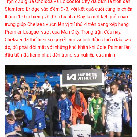
Trận đấu giữa Chelsea và Leicester City đã diễn ra trên sân
Stamford Bridge vào đêm 9/3, với kết quả cuối cùng là chiến
thắng 1-0 nghiêng về đội chủ nhà. Đây là một kết quả quan
trọng giúp Chelsea vươn lên vị trí thứ 4 trên bảng xếp hạng
Premier League, vượt qua Man City. Trong trận đấu này,
Chelsea đã thể hiện sự quyết tâm và tinh thần chiến đấu cao
độ, dù phải đối mặt với những khó khăn khi Cole Palmer lần
đầu tiên đá hỏng phạt đền trong sự nghiệp của mình