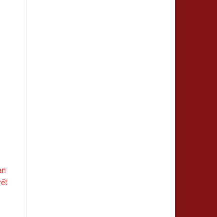
ạn
yết