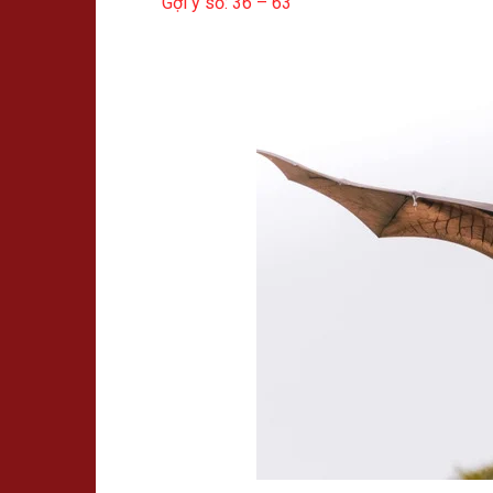
Gợi ý số: 36 – 63