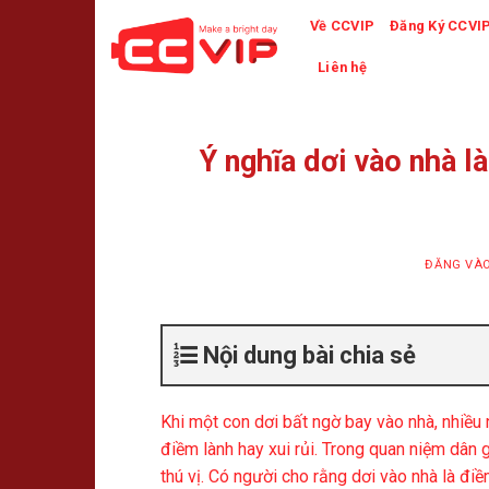
Bỏ
Về CCVIP
Đăng Ký CCVI
qua
nội
Liên hệ
dung
Ý nghĩa dơi vào nhà 
ĐĂNG VÀ
Nội dung bài chia sẻ
Khi một con dơi bất ngờ bay vào nhà, nhiều
điềm lành hay xui rủi. Trong quan niệm dân gi
thú vị. Có người cho rằng
dơi vào nhà là điề