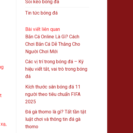
Soi kèo bóng đá
Tin tức bóng đá
Bài viết liên quan
Bắn Cá Online Là Gì? Cách
Chơi Bắn Cá Dễ Thắng Cho
Người Chơi Mới
Các vị trí trong bóng đá – Ký
ng
hiệu viết tắt, vai trò trong bóng
đá
Kích thước sân bóng đá 11
người theo tiêu chuẩn FIFA
t
2025
Đá gà thomo là gì? Tất tần tật
luật chơi và thông tin đá gà
 xạ,
thomo