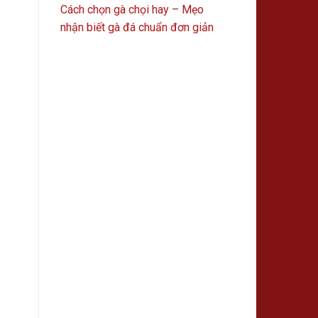
Cách chọn gà chọi hay – Mẹo
nhận biết gà đá chuẩn đơn giản