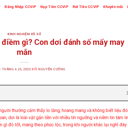
P
Đăng Nhập CCVIP
Nạp Tiền CCVIP
Rút Tiền CCVIP
Khuyến mãi
KINH NGHIỆM XỔ SỐ
là điềm gì? Con dơi đánh số mấy may
mắn
O
THÁNG 6 25, 2025
BỞI
NGUYỄN CƯỜNG
 người thường cảm thấy lo lắng, hoang mang và không biết liệu đó
an, dơi là loài vật gắn liền với nhiều tín ngưỡng và niềm tin tâm li
m gì đó tốt, mang theo phúc lộc, trong khi người khác lại nghĩ đây 