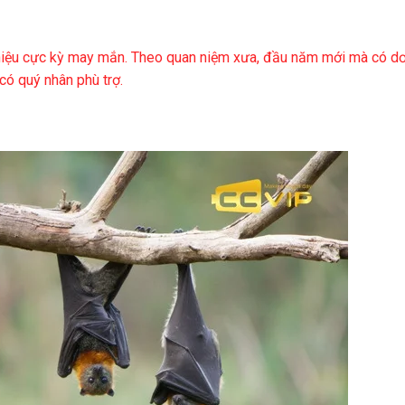
n hiệu cực kỳ may mắn. Theo quan niệm xưa, đầu năm mới mà có dơ
có quý nhân phù trợ.