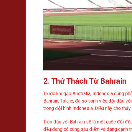
2. Thử Thách Từ Bahrain
Trước khi gặp Australia, Indonesia cũng phả
Bahrain, Talajic, đã so sánh việc đối đầu v
trong đội hình Indonesia. Điều này cho thấy
Trận đấu với Bahrain sẽ là một cuộc đối đầu 
đều đang có cùng sáu điểm và đang cạnh tra