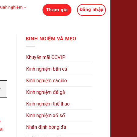
Kinh nghiệm
Đăng nhập
Tham gia
KINH NGIỆM VÀ MẸO
Khuyến mãi CCVIP
Kinh nghiệm bắn cá
Kinh nghiệm casino
Kinh nghiệm đá gà
Kinh nghiệm thể thao
Kinh nghiệm xổ số
o
Nhận định bóng đá
ai