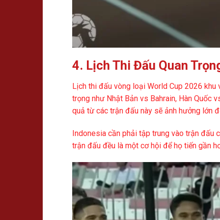
4. Lịch Thi Đấu Quan Trọn
Lịch thi đấu vòng loại World Cup 2026 khu 
trọng như Nhật Bản vs Bahrain, Hàn Quốc vs
quả từ các trận đấu này sẽ ảnh hưởng lớn đ
Indonesia cần phải tập trung vào trận đấu c
trận đấu đều là một cơ hội để họ tiến gần 