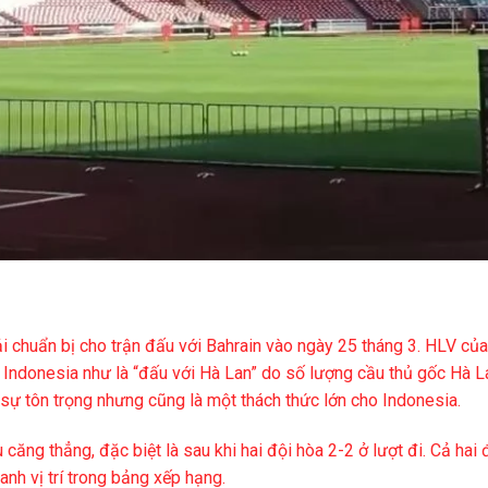
i chuẩn bị cho trận đấu với Bahrain vào ngày 25 tháng 3. HLV của
ới Indonesia như là “đấu với Hà Lan” do số lượng cầu thủ gốc Hà L
 sự tôn trọng nhưng cũng là một thách thức lớn cho Indonesia.
căng thẳng, đặc biệt là sau khi hai đội hòa 2-2 ở lượt đi. Cả hai 
nh vị trí trong bảng xếp hạng.