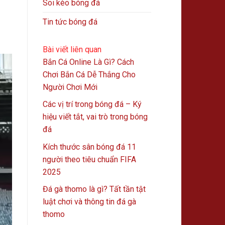
Soi kèo bóng đá
Tin tức bóng đá
Bài viết liên quan
Bắn Cá Online Là Gì? Cách
Chơi Bắn Cá Dễ Thắng Cho
Người Chơi Mới
Các vị trí trong bóng đá – Ký
hiệu viết tắt, vai trò trong bóng
đá
Kích thước sân bóng đá 11
người theo tiêu chuẩn FIFA
2025
Đá gà thomo là gì? Tất tần tật
luật chơi và thông tin đá gà
thomo