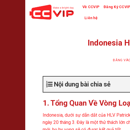
Bỏ
Về CCVIP
Đăng Ký CCVI
qua
nội
Liên hệ
dung
Indonesia 
ĐĂNG VÀ
Nội dung bài chia sẻ
1. Tổng Quan Về Vòng Loạ
Indonesia, dưới sự dẫn dắt của HLV Patrick 
ngày 20 tháng 3. Đây là một thử thách lớn 
mới, họ hy vọng sẽ có được kết quả tốt.