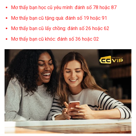
Mơ thấy bạn học cũ yêu mình: đánh số 78 hoặc 87
Mơ thấy bạn cũ tặng quà: đánh số 19 hoặc 91
Mơ thấy bạn cũ lấy chồng: đánh số 26 hoặc 62
Mơ thấy bạn cũ khóc: đánh số 36 hoặc 02