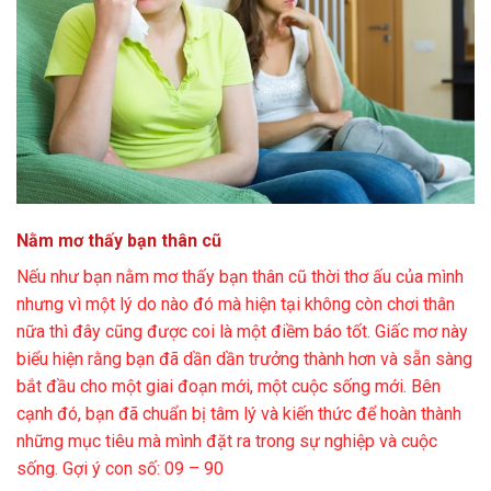
Nằm mơ thấy bạn thân cũ
Nếu như bạn nằm mơ thấy bạn thân cũ thời thơ ấu của mình
nhưng vì một lý do nào đó mà hiện tại không còn chơi thân
nữa thì đây cũng được coi là một điềm báo tốt. Giấc mơ này
biểu hiện rằng bạn đã dần dần trưởng thành hơn và sẵn sàng
bắt đầu cho một giai đoạn mới, một cuộc sống mới. Bên
cạnh đó, bạn đã chuẩn bị tâm lý và kiến thức để hoàn thành
những mục tiêu mà mình đặt ra trong sự nghiệp và cuộc
sống. Gợi ý con số: 09 – 90