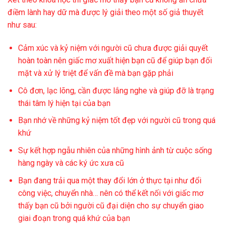
điềm lành hay dữ mà được lý giải theo một số giả thuyết
như sau:
Cảm xúc và kỷ niệm với người cũ chưa được giải quyết
hoàn toàn nên giấc mơ xuất hiện bạn cũ để giúp bạn đối
mặt và xử lý triệt để vấn đề mà bạn gặp phải
Cô đơn, lạc lõng, cần được lắng nghe và giúp đỡ là trạng
thái tâm lý hiện tại của bạn
Bạn nhớ về những kỷ niệm tốt đẹp với người cũ trong quá
khứ
Sự kết hợp ngẫu nhiên của những hình ảnh từ cuộc sống
hàng ngày và các ký ức xưa cũ
Bạn đang trải qua một thay đổi lớn ở thực tại như đổi
công việc, chuyển nhà… nên có thể kết nối với giấc mơ
thấy bạn cũ bởi người cũ đại diện cho sự chuyển giao
giai đoạn trong quá khứ của bạn