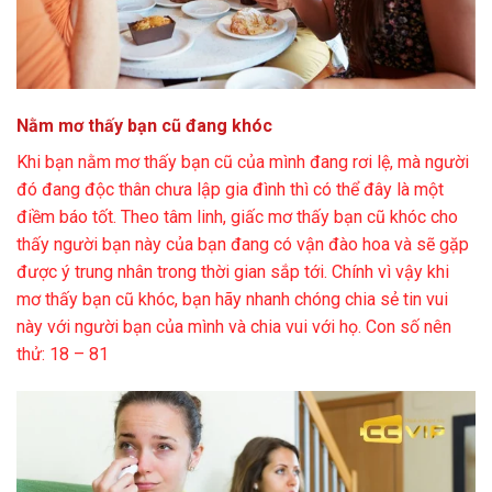
Nằm mơ thấy bạn cũ đang khóc
Khi bạn nằm mơ thấy bạn cũ của mình đang rơi lệ, mà người
đó đang độc thân chưa lập gia đình thì có thể đây là một
điềm báo tốt. Theo tâm linh, giấc mơ thấy bạn cũ khóc cho
thấy người bạn này của bạn đang có vận đào hoa và sẽ gặp
được ý trung nhân trong thời gian sắp tới. Chính vì vậy khi
mơ thấy bạn cũ khóc, bạn hãy nhanh chóng chia sẻ tin vui
này với người bạn của mình và chia vui với họ. Con số nên
thử: 18 – 81