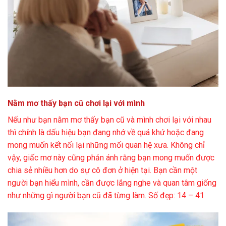
Nằm mơ thấy bạn cũ chơi lại với mình
Nếu như bạn nằm mơ thấy bạn cũ và mình chơi lại với nhau
thì chính là dấu hiệu bạn đang nhớ về quá khứ hoặc đang
mong muốn kết nối lại những mối quan hệ xưa. Không chỉ
vậy, giấc mơ này cũng phản ánh rằng bạn mong muốn được
chia sẻ nhiều hơn do sự cô đơn ở hiện tại. Bạn cần một
người bạn hiểu mình, cần được lắng nghe và quan tâm giống
như những gì người bạn cũ đã từng làm. Số đẹp: 14 – 41