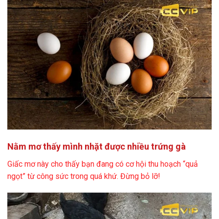
Nằm mơ thấy mình nhặt được nhiều trứng gà
Giấc mơ này cho thấy bạn đang có cơ hội thu hoạch “quả
ngọt” từ công sức trong quá khứ. Đừng bỏ lỡ!