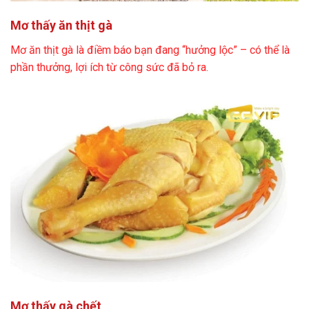
Mơ thấy ăn thịt gà
Mơ ăn thịt gà là điềm báo bạn đang “hưởng lộc” – có thể là
phần thưởng, lợi ích từ công sức đã bỏ ra.
Mơ thấy gà chết