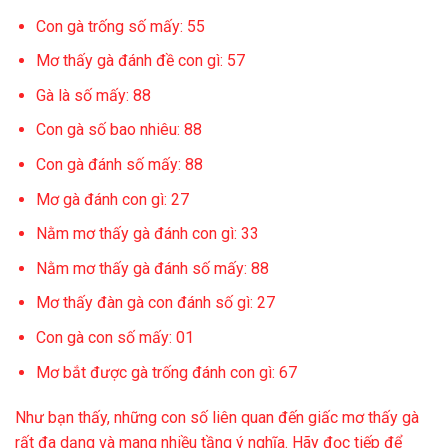
Con gà trống số mấy: 55
Mơ thấy gà đánh đề con gì: 57
Gà là số mấy: 88
Con gà số bao nhiêu: 88
Con gà đánh số mấy: 88
Mơ gà đánh con gì: 27
Nằm mơ thấy gà đánh con gì: 33
Nằm mơ thấy gà đánh số mấy: 88
Mơ thấy đàn gà con đánh số gì: 27
Con gà con số mấy: 01
Mơ bắt được gà trống đánh con gì: 67
Như bạn thấy, những con số liên quan đến giấc mơ thấy gà
rất đa dạng và mang nhiều tầng ý nghĩa. Hãy đọc tiếp để