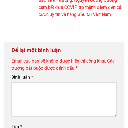
sắc về thị trường, Nguyễn Quang Cường
cam kết đưa CCVIP trở thành điểm đến cá
cược uy tín và hàng đầu tại Việt Nam.
Để lại một bình luận
Email của bạn sẽ không được hiển thị công khai.
Các
trường bắt buộc được đánh dấu
*
Bình luận
*
Tên
*