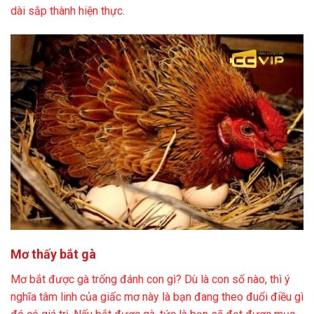
dài sắp thành hiện thực.
Mơ thấy bắt gà
Mơ bắt được gà trống đánh con gì? Dù là con số nào, thì ý
nghĩa tâm linh của giấc mơ này là bạn đang theo đuổi điều gì