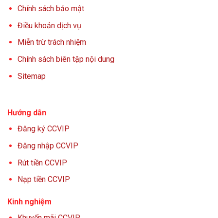
Chính sách bảo mật
Điều khoản dịch vụ
Miễn trừ trách nhiệm
Chính sách biên tập nội dung
Sitemap
Hướng dẫn
Đăng ký CCVIP
Đăng nhập CCVIP
Rút tiền CCVIP
Nạp tiền CCVIP
Kinh nghiệm
Khuyến mãi CCVIP