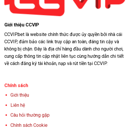
Giới thiệu CCVIP
CCVIP.bet là website chính thức được ủy quyền bởi nhà cái
CCVIP, đảm bảo các link truy cập an toàn, đáng tin cậy và
không bị chặn. Đây là địa chỉ hàng đầu dành cho người chơi,
cung cấp thông tin cập nhật liên tục cùng hướng dẫn chi tiết
về cách đăng ký tài khoản, nạp và rút tiền tại CCVIP.
Chính sách
Giới thiệu
Liên hệ
Câu hỏi thường gặp
Chính sách Cookie