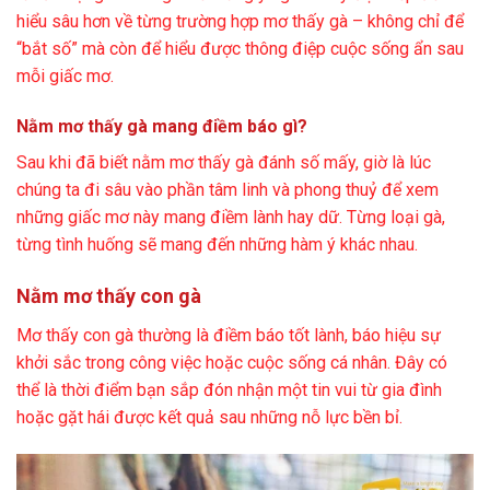
hiểu sâu hơn về từng trường hợp mơ thấy gà – không chỉ để
“bắt số” mà còn để hiểu được thông điệp cuộc sống ẩn sau
mỗi giấc mơ.
Nằm mơ thấy gà mang điềm báo gì?
Sau khi đã biết nằm mơ thấy gà đánh số mấy, giờ là lúc
chúng ta đi sâu vào phần tâm linh và phong thuỷ để xem
những giấc mơ này mang điềm lành hay dữ. Từng loại gà,
từng tình huống sẽ mang đến những hàm ý khác nhau.
Nằm mơ thấy con gà
Mơ thấy con gà thường là điềm báo tốt lành, báo hiệu sự
khởi sắc trong công việc hoặc cuộc sống cá nhân. Đây có
thể là thời điểm bạn sắp đón nhận một tin vui từ gia đình
hoặc gặt hái được kết quả sau những nỗ lực bền bỉ.