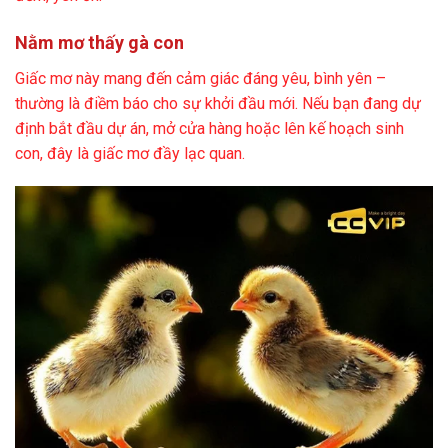
Nằm mơ thấy gà con
Giấc mơ này mang đến cảm giác đáng yêu, bình yên –
thường là điềm báo cho sự khởi đầu mới. Nếu bạn đang dự
định bắt đầu dự án, mở cửa hàng hoặc lên kế hoạch sinh
con, đây là giấc mơ đầy lạc quan.