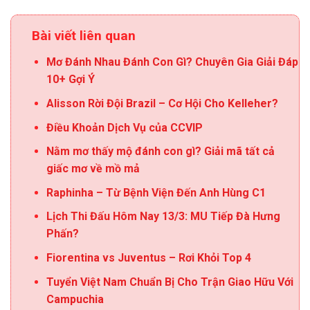
Bài viết liên quan
Mơ Đánh Nhau Đánh Con Gì? Chuyên Gia Giải Đáp
10+ Gợi Ý
Alisson Rời Đội Brazil – Cơ Hội Cho Kelleher?
Điều Khoản Dịch Vụ của CCVIP
Nằm mơ thấy mộ đánh con gì? Giải mã tất cả
giấc mơ về mồ mả
Raphinha – Từ Bệnh Viện Đến Anh Hùng C1
Lịch Thi Đấu Hôm Nay 13/3: MU Tiếp Đà Hưng
Phấn?
Fiorentina vs Juventus – Rơi Khỏi Top 4
Tuyển Việt Nam Chuẩn Bị Cho Trận Giao Hữu Với
Campuchia