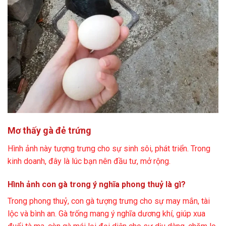
Mơ thấy gà đẻ trứng
Hình ảnh này tượng trưng cho sự sinh sôi, phát triển. Trong
kinh doanh, đây là lúc bạn nên đầu tư, mở rộng.
Hình ảnh con gà trong ý nghĩa phong thuỷ là gì?
Trong phong thuỷ, con gà tượng trưng cho sự may mắn, tài
lộc và bình an. Gà trống mang ý nghĩa dương khí, giúp xua