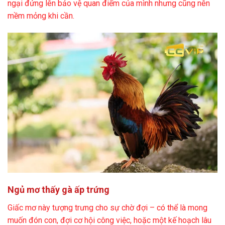
ngại đứng lên bảo vệ quan điểm của mình nhưng cũng nên
mềm mỏng khi cần.
Ngủ mơ thấy gà ấp trứng
Giấc mơ này tượng trưng cho sự chờ đợi – có thể là mong
muốn đón con, đợi cơ hội công việc, hoặc một kế hoạch lâu