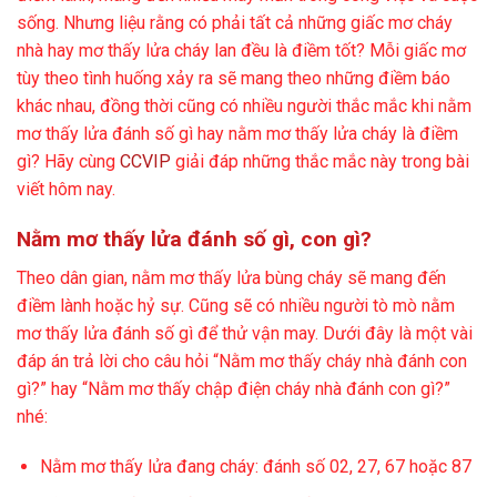
sống. Nhưng liệu rằng có phải tất cả những giấc mơ cháy
nhà hay mơ thấy lửa cháy lan đều là điềm tốt? Mỗi giấc mơ
tùy theo tình huống xảy ra sẽ mang theo những điềm báo
khác nhau, đồng thời cũng có nhiều người thắc mắc khi nằm
mơ thấy lửa đánh số gì hay nằm mơ thấy lửa cháy là điềm
gì? Hãy cùng
CCVIP
giải đáp những thắc mắc này trong bài
viết hôm nay.
Nằm mơ thấy lửa đánh số gì, con gì?
Theo dân gian, nằm mơ thấy lửa bùng cháy sẽ mang đến
điềm lành hoặc hỷ sự. Cũng sẽ có nhiều người tò mò nằm
mơ thấy lửa đánh số gì để thử vận may. Dưới đây là một vài
đáp án trả lời cho câu hỏi “Nằm mơ thấy cháy nhà đánh con
gì?” hay “Nằm mơ thấy chập điện cháy nhà đánh con gì?”
nhé:
Nằm mơ thấy lửa đang cháy: đánh số 02, 27, 67 hoặc 87