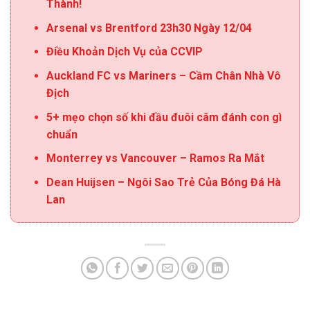
Thành!
Arsenal vs Brentford 23h30 Ngày 12/04
Điều Khoản Dịch Vụ của CCVIP
Auckland FC vs Mariners – Cầm Chân Nhà Vô
Địch
5+ mẹo chọn số khi đầu đuôi câm đánh con gì
chuẩn
Monterrey vs Vancouver – Ramos Ra Mắt
Dean Huijsen – Ngôi Sao Trẻ Của Bóng Đá Hà
Lan