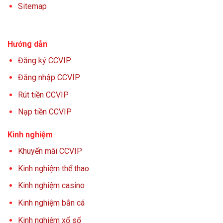
Sitemap
Hướng dẫn
Đăng ký CCVIP
Đăng nhập CCVIP
Rút tiền CCVIP
Nạp tiền CCVIP
Kinh nghiệm
Khuyến mãi CCVIP
Kinh nghiệm thể thao
Kinh nghiệm casino
Kinh nghiệm bắn cá
Kinh nghiệm xổ số