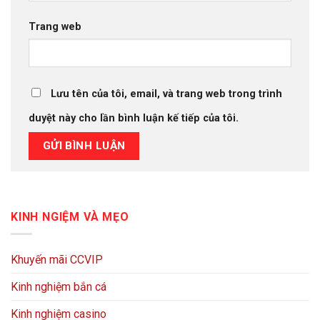
Trang web
Lưu tên của tôi, email, và trang web trong trình
duyệt này cho lần bình luận kế tiếp của tôi.
KINH NGIỆM VÀ MẸO
Khuyến mãi CCVIP
Kinh nghiệm bắn cá
Kinh nghiệm casino