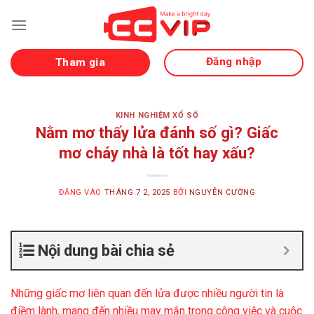
Bỏ
qua
nội
dung
Đăng nhập
Tham gia
KINH NGHIỆM XỔ SỐ
Nằm mơ thấy lửa đánh số gì? Giấc
mơ cháy nhà là tốt hay xấu?
ĐĂNG VÀO
THÁNG 7 2, 2025
BỞI
NGUYỄN CƯỜNG
Nội dung bài chia sẻ
Những giấc mơ liên quan đến lửa được nhiều người tin là
điềm lành, mang đến nhiều may mắn trong công việc và cuộc