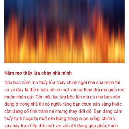
Nằm mơ thấy lửa cháy nhà mình
Nếu bạn nằm mơ thấy lửa cháy chính ngôi nhà của mình thì
có vẻ đây là điềm báo sẽ có một vài sự thay đổi mà giấc mơ
muốn nhắn gửi. Còn nếu lúc lửa bốc lên mà cả nhà bạn vẫn
đang ở trong nhà thì có nghĩa rằng bạn chưa sẵn sàng hoặc
còn đang cố tình tránh né những thay đổi đó. Bạn đang cảm
thấy tự ti hoặc bị mất cân bằng trong cuộc sống, chính vì
vậy hãy trực tiếp đối mặt với vấn đề đang gặp phải, tránh