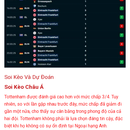
Soi Kèo Và Dự Đoán
Soi Kèo Châu Á
Tottenham được đánh giá cao hơn với mức chấp 3/4. Tuy
nhiên, so với lần gặp nhau trước đây, mức chấp đã giảm đi
gần một nửa, cho thấy sự cân bằng trong phong độ của cả
hai đội. Tottenham không phải là lựa chọn đáng tin cậy, đặc
biệt khi họ không có sự ổn định tại Ngoại hạng Anh.