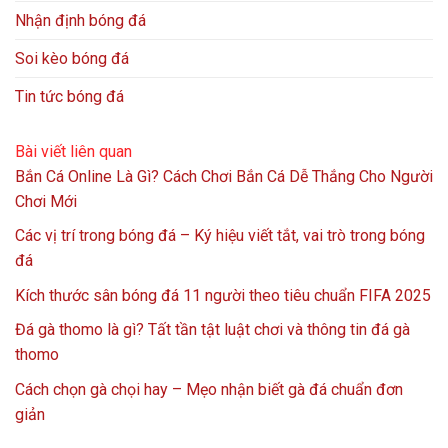
Nhận định bóng đá
Soi kèo bóng đá
Tin tức bóng đá
Bài viết liên quan
Bắn Cá Online Là Gì? Cách Chơi Bắn Cá Dễ Thắng Cho Người
Chơi Mới
Các vị trí trong bóng đá – Ký hiệu viết tắt, vai trò trong bóng
đá
Kích thước sân bóng đá 11 người theo tiêu chuẩn FIFA 2025
Đá gà thomo là gì? Tất tần tật luật chơi và thông tin đá gà
thomo
Cách chọn gà chọi hay – Mẹo nhận biết gà đá chuẩn đơn
giản