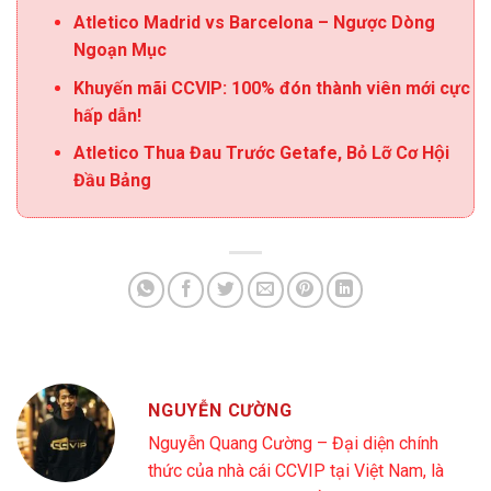
Atletico Madrid vs Barcelona – Ngược Dòng
Ngoạn Mục
Khuyến mãi CCVIP: 100% đón thành viên mới cực
hấp dẫn!
Atletico Thua Đau Trước Getafe, Bỏ Lỡ Cơ Hội
Đầu Bảng
NGUYỄN CƯỜNG
Nguyễn Quang Cường – Đại diện chính
thức của nhà cái CCVIP tại Việt Nam, là