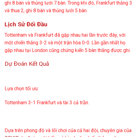
ghi 8 bàn và thủng lưới 7 bàn. Trong khi đó, Frankfurt thắng 3
và thua 2, ghi 8 bàn và thủng lưới 5 bàn.
Lịch Sử Đối Đầu
Tottenham và Frankfurt đã gặp nhau hai lần trước đây, với
một chiến thắng 3-2 và một trận hòa 0-0. Lần gần nhất họ
gặp nhau tại London cũng chứng kiến 5 bàn thắng được ghi.
Dự Đoán Kết Quả
Lựa chọn tối ưu:
Tottenham 3-1 Frankfurt và tài 3 cả trận.
Dựa trên phong độ và lối chơi của cả hai đội, chuyên gia của