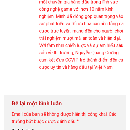
một chuyên gia hàng đầu trong lĩnh vực
công nghệ game với hơn 10 năm kinh
nghiệm. Mình đã đóng góp quan trọng vào
sự phát triển và tối ưu hóa các nền tảng cá
cược trực tuyến, mang đến cho người chơi
trải nghiệm mượt mà, an toàn và hiện đại.
Với tầm nhìn chiến lược và sự am hiểu sâu
sắc về thị trường, Nguyễn Quang Cường
cam kết đưa CCVIP trở thành điểm đến cá
cược uy tín và hàng đầu tại Việt Nam.
Để lại một bình luận
Email của bạn sẽ không được hiển thị công khai.
Các
trường bắt buộc được đánh dấu
*