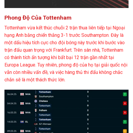
Phong Độ Của Tottenham
Tottenham vừa kết thúc chuỗi 2 trận thua liên tiếp tại Ngoại
hạng Anh bằng chiến thắng 3-1 trước Southampton. Đây là
một dấu hiệu tích cực cho đội bóng này trước khi bước vào
trận đấu quan trọng với Frankfurt. Trên sân nhà, Tottenham
có thành tích ấn tượng khi bất bại 12 trận gần nhất tại
Europa League. Tuy nhiên, phong độ của họ tại giải quốc nội
vẫn còn nhiều vấn đề, và việc hàng thủ thi đấu không chắc
chắn sẽ là một thách thức lớn.