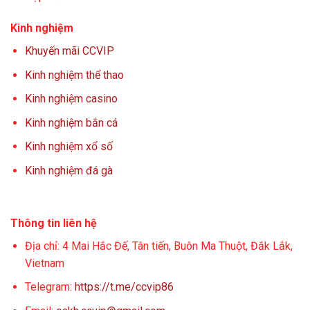
Kinh nghiệm
Khuyến mãi CCVIP
Kinh nghiệm thể thao
Kinh nghiệm casino
Kinh nghiệm bắn cá
Kinh nghiệm xổ số
Kinh nghiệm đá gà
Thông tin liên hệ
Địa chỉ: 4 Mai Hắc Đế, Tân tiến, Buôn Ma Thuột, Đắk Lắk,
Vietnam
Telegram:
https://t.me/ccvip86