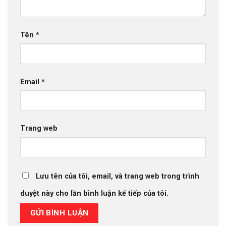
Tên
*
Email
*
Trang web
Lưu tên của tôi, email, và trang web trong trình
duyệt này cho lần bình luận kế tiếp của tôi.