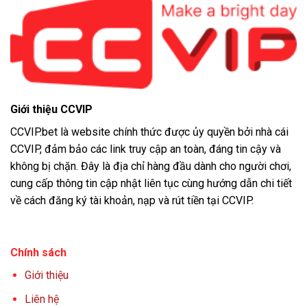
Giới thiệu CCVIP
CCVIP.bet là website chính thức được ủy quyền bởi nhà cái
CCVIP, đảm bảo các link truy cập an toàn, đáng tin cậy và
không bị chặn. Đây là địa chỉ hàng đầu dành cho người chơi,
cung cấp thông tin cập nhật liên tục cùng hướng dẫn chi tiết
về cách đăng ký tài khoản, nạp và rút tiền tại CCVIP.
Chính sách
Giới thiệu
Liên hệ