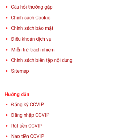
Câu hỏi thường gặp
Chính sách Cookie
Chính sách bảo mật
Điều khoản dịch vụ
Miễn trừ trách nhiệm
Chính sách biên tập nội dung
Sitemap
Hướng dẫn
Đăng ký CCVIP
Đăng nhập CCVIP
Rút tiền CCVIP
Nạp tiền CCVIP