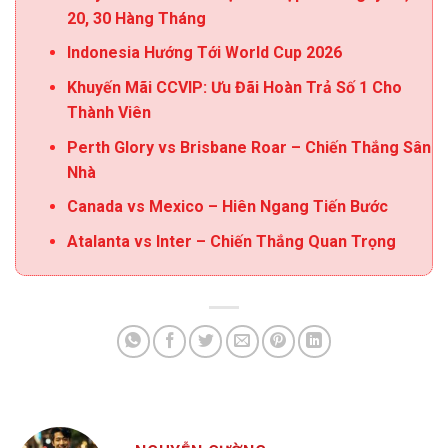
20, 30 Hàng Tháng
Indonesia Hướng Tới World Cup 2026
Khuyến Mãi CCVIP: Ưu Đãi Hoàn Trả Số 1 Cho
Thành Viên
Perth Glory vs Brisbane Roar – Chiến Thắng Sân
Nhà
Canada vs Mexico – Hiên Ngang Tiến Bước
Atalanta vs Inter – Chiến Thắng Quan Trọng