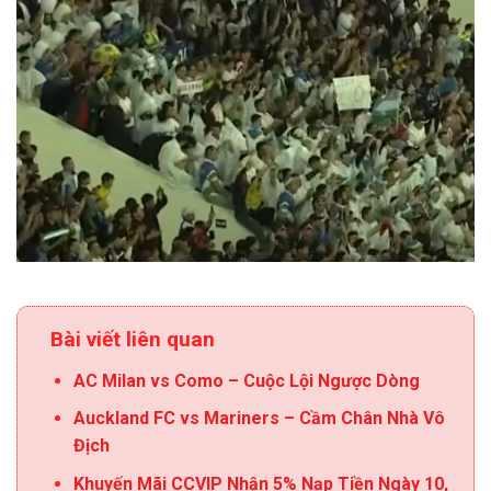
Bài viết liên quan
AC Milan vs Como – Cuộc Lội Ngược Dòng
Auckland FC vs Mariners – Cầm Chân Nhà Vô
Địch
Khuyến Mãi CCVIP Nhận 5% Nạp Tiền Ngày 10,