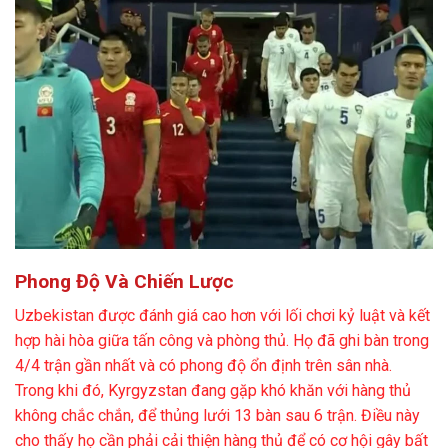
Phong Độ Và Chiến Lược
Uzbekistan được đánh giá cao hơn với lối chơi kỷ luật và kết
hợp hài hòa giữa tấn công và phòng thủ. Họ đã ghi bàn trong
4/4 trận gần nhất và có phong độ ổn định trên sân nhà.
Trong khi đó, Kyrgyzstan đang gặp khó khăn với hàng thủ
không chắc chắn, để thủng lưới 13 bàn sau 6 trận. Điều này
cho thấy họ cần phải cải thiện hàng thủ để có cơ hội gây bất