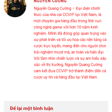
NGUYỄN CƯỜNG
Nguyễn Quang Cường – Đại diện chính
thức của nhà cái CCVIP tại Việt Nam, là
một chuyên gia hàng đầu trong lĩnh vực
công nghệ game với hơn 10 năm kinh
nghiệm. Mình đã đóng góp quan trọng vào
sự phát triển và tối ưu hóa các nền tảng cá
cược trực tuyến, mang đến cho người chơi
trải nghiệm mượt mà, an toàn và hiện đại.
Với tầm nhìn chiến lược và sự am hiểu sâu
sắc về thị trường, Nguyễn Quang Cường
cam kết đưa CCVIP trở thành điểm đến cá
cược uy tín và hàng đầu tại Việt Nam.
Để lại một bình luận