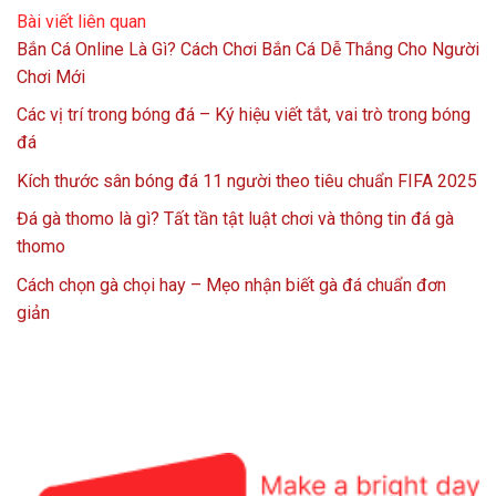
Bài viết liên quan
Bắn Cá Online Là Gì? Cách Chơi Bắn Cá Dễ Thắng Cho Người
Chơi Mới
Các vị trí trong bóng đá – Ký hiệu viết tắt, vai trò trong bóng
đá
Kích thước sân bóng đá 11 người theo tiêu chuẩn FIFA 2025
Đá gà thomo là gì? Tất tần tật luật chơi và thông tin đá gà
thomo
Cách chọn gà chọi hay – Mẹo nhận biết gà đá chuẩn đơn
giản