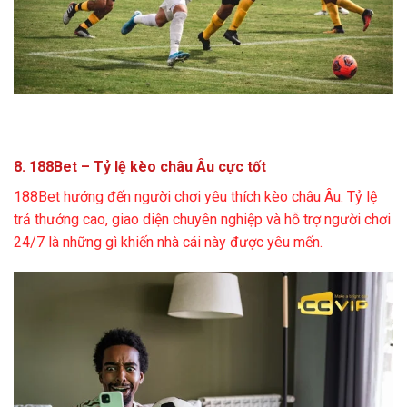
8. 188Bet – Tỷ lệ kèo châu Âu cực tốt
188Bet hướng đến người chơi yêu thích kèo châu Âu. Tỷ lệ
trả thưởng cao, giao diện chuyên nghiệp và hỗ trợ người chơi
24/7 là những gì khiến nhà cái này được yêu mến.