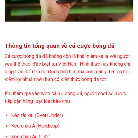
Thông tin tổng quan về cá cược bóng đá
Cá cược bóng đá đã không còn là khái niệm xa lạ với người
yêu thể thao, đặc biệt tại Việt Nam. Hình thức này không chỉ
giúp trận đấu trở nên kịch tính hơn mà còn mang đến cơ hội
kiếm lợi nhuận nếu bạn có kiến thức bóng đá tốt.
Khi tham gia vào web cá độ bóng đá, người chơi sẽ được
tiếp cận hàng loạt loại kèo như:
Kèo tài xỉu (Over/Under)
Kèo châu Á (Handicap)
Kèo châu Âu (1X2)