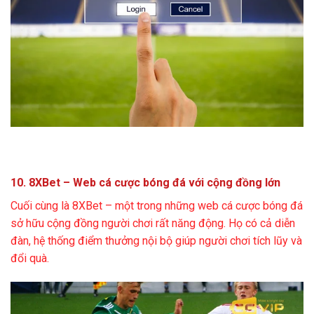
10. 8XBet – Web cá cược bóng đá với cộng đồng lớn
Cuối cùng là 8XBet – một trong những web cá cược bóng đá
sở hữu cộng đồng người chơi rất năng động. Họ có cả diễn
đàn, hệ thống điểm thưởng nội bộ giúp người chơi tích lũy và
đổi quà.