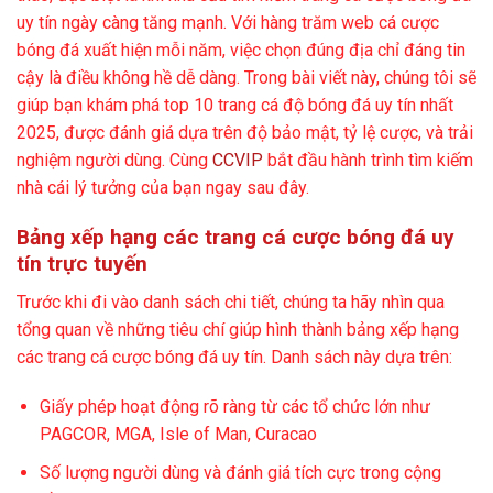
uy tín ngày càng tăng mạnh. Với hàng trăm web cá cược
bóng đá xuất hiện mỗi năm, việc chọn đúng địa chỉ đáng tin
cậy là điều không hề dễ dàng. Trong bài viết này, chúng tôi sẽ
giúp bạn khám phá top 10 trang cá độ bóng đá uy tín nhất
2025, được đánh giá dựa trên độ bảo mật, tỷ lệ cược, và trải
nghiệm người dùng. Cùng
CCVIP
bắt đầu hành trình tìm kiếm
nhà cái lý tưởng của bạn ngay sau đây.
Bảng xếp hạng các trang cá cược bóng đá uy
tín trực tuyến
Trước khi đi vào danh sách chi tiết, chúng ta hãy nhìn qua
tổng quan về những tiêu chí giúp hình thành bảng xếp hạng
các trang cá cược bóng đá uy tín. Danh sách này dựa trên:
Giấy phép hoạt động rõ ràng từ các tổ chức lớn như
PAGCOR, MGA, Isle of Man, Curacao
Số lượng người dùng và đánh giá tích cực trong cộng