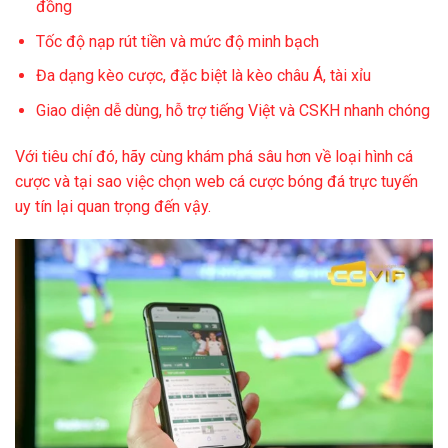
đồng
Tốc độ nạp rút tiền và mức độ minh bạch
Đa dạng kèo cược, đặc biệt là kèo châu Á, tài xỉu
Giao diện dễ dùng, hỗ trợ tiếng Việt và CSKH nhanh chóng
Với tiêu chí đó, hãy cùng khám phá sâu hơn về loại hình cá
cược và tại sao việc chọn web cá cược bóng đá trực tuyến
uy tín lại quan trọng đến vậy.