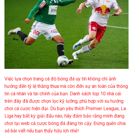
Việc lựa chọn trang cá độ bóng đá uy tín không chỉ ảnh
hưởng đến tỷ lệ thắng thua mà còn đến sự an toàn của thông
tin cá nhân và tài chính của bạn. Danh sách top 10 nhà cái
trên đây đã được chọn lọc kỹ lưỡng, phù hợp với xu hướng
chơi cá cược hiện đại. Dù bạn yêu thích Premier League, La
Liga hay bất kỳ giải đấu nào, hãy đảm bảo rằng mình đang
chơi tại web cá cược bóng đá đáng tin cậy. Đừng quên chia
sẻ bài viết nếu bạn thấy hữu ích nhé!